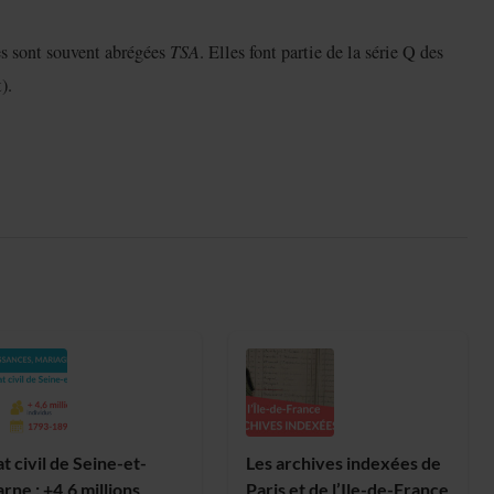
es sont souvent abrégées
TSA
. Elles font partie de la série Q des
).
at civil de Seine-et-
Les archives indexées de
rne : +4,6 millions
Paris et de l’Ile-de-France