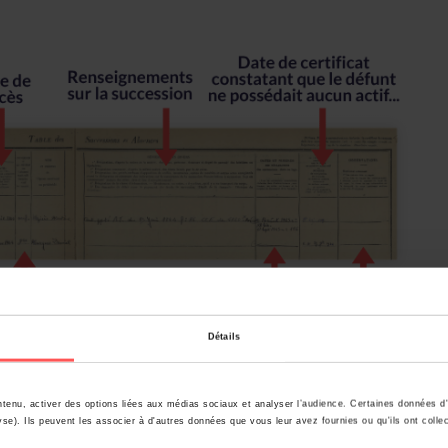
Détails
tenu, activer des options liées aux médias sociaux et analyser l’audience. Certaines données d'
e recherche ?
se). Ils peuvent les associer à d'autres données que vous leur avez fournies ou qu'ils ont colle