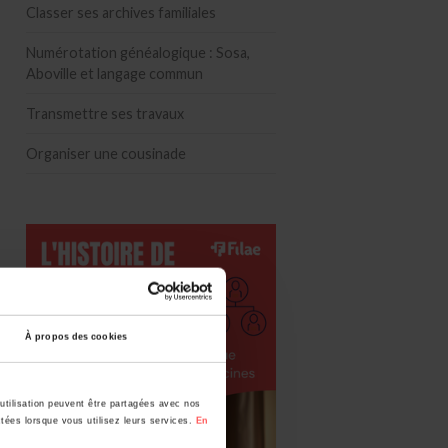
Classer ses archives familiales
Numérotation généalogique : Sosa,
Aboville et langage commun
Transmettre ses travaux
Organiser une cousinade
À propos des cookies
utilisation peuvent être partagées avec nos
ctées lorsque vous utilisez leurs services.
En