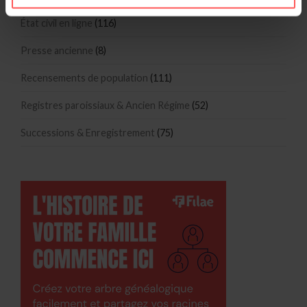
État civil en ligne
(116)
Presse ancienne
(8)
Recensements de population
(111)
Registres paroissiaux & Ancien Régime
(52)
Successions & Enregistrement
(75)