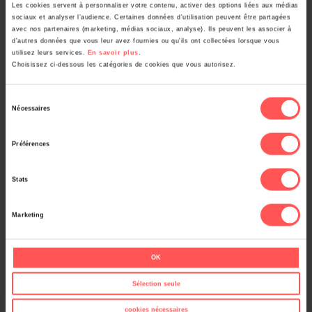
Les cookies servent à personnaliser votre contenu, activer des options liées aux médias
sociaux et analyser l’audience. Certaines données d'utilisation peuvent être partagées
avec nos partenaires (marketing, médias sociaux, analyse). Ils peuvent les associer à
d'autres données que vous leur avez fournies ou qu'ils ont collectées lorsque vous
utilisez leurs services.
En savoir plus
.
Post
Choisissez ci-dessous les catégories de cookies que vous autorisez.
←
État civil de l’Eure : +6 millions individus
navigation
Sélection
Nécessaires
Paris : Nouvelles tables de successions et
du
consentement
absences
→
Préférences
Stats
Marketing
Tous les articles
Actes & tables décennales
(3)
OK
Archives militaires & guerres
(20)
Sélection seule
Autres collections & fonds
(31)
cookies nécessaires