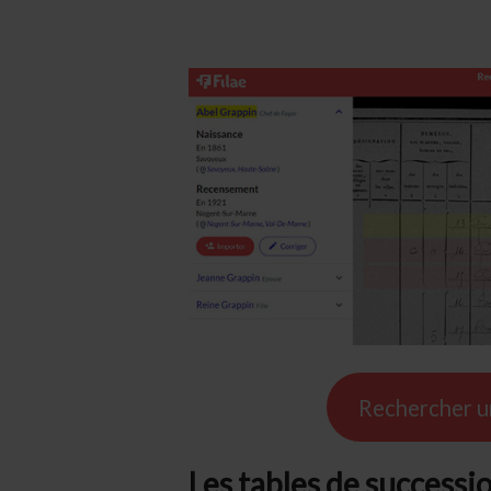
Rechercher un
Les tables de successi