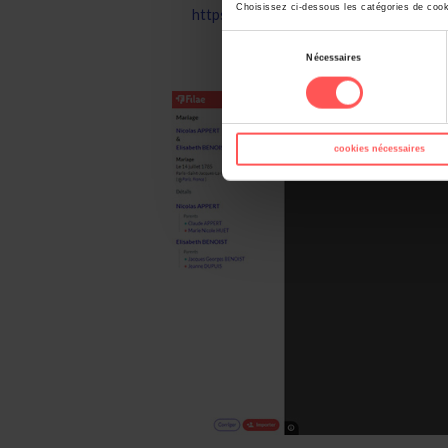
Choisissez ci-dessous les catégories de cook
https://www.filae.com/andriveau-mariag
Sélection
Nécessaires
du
consentement
cookies nécessaires