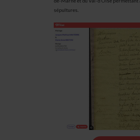
de-Marne et du Val-d’Oise permettant 
sépultures.