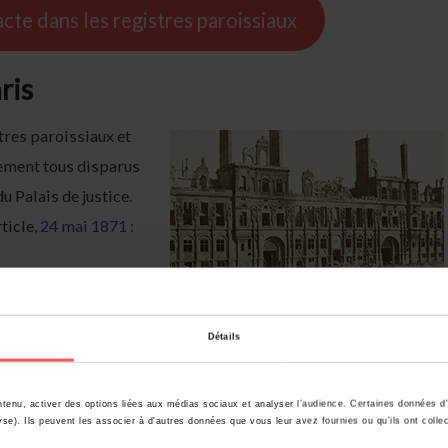
cte dans les registres paroissiaux
ris
tres paroissiaux et
ement tous disparus
du Palais de justice.
ticle,
24 mai 1871 :
 :
Détails
t de connaitre la date et le lieu d’un événement reconstitué après
a FAQ comment accéder aux
actes reconstitués de Paris
.
tenu, activer des options liées aux médias sociaux et analyser l’audience. Certaines données d'
se). Ils peuvent les associer à d'autres données que vous leur avez fournies ou qu'ils ont colle
e, qui répertorie des mariages du 17e au début du 19e siècle :