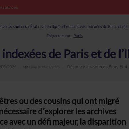
ssources
hives & sources
»
État civil en ligne
»
Les archives indexées de Paris et de 
Département :
Paris
 indexées de Paris et de l’
Découvrir les sources Filae
,
État 
/03/2024
Mis à jour le
13/07/2026
tres ou des cousins qui ont migré
t nécessaire d’explorer les archives
e avec un défi majeur, la disparition