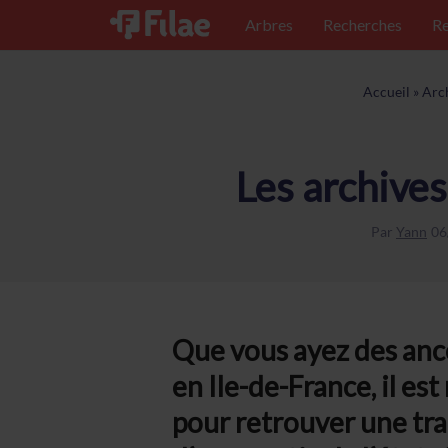
Arbres
Recherches
Re
Accueil
»
Arc
Les archives
Par
Yann
06
Que vous ayez des ancê
en Ile-de-France, il es
pour retrouver une trac