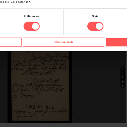
ies que vous autorisez.
es
Préférences
Stats
Sélection seule