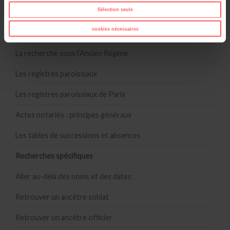
Le Bulletin des Lois : une mine d’informations précieuses
Sélection seule
pour la généalogie
cookies nécessaires
Les registres sous la Révolution
La recherche sous l’Ancien Régime
Les registres paroissiaux
Les registres paroissiaux de Paris
Actes notariés : principes généraux
Les tables de successions et absences
Recherches spécifiques
Aller au-delà des noms et des dates
Retrouver un ancêtre soldat
Retrouver un ancêtre officier