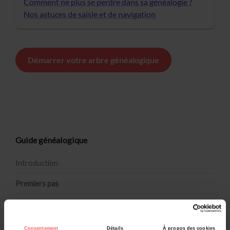
Comment ne plus se perdre dans sa généalogie ?
Nos astuces de saisie et de navigation
Démarrer votre arbre généalogique
Guide généalogique
Introduction
Premiers pas
Qu’est-ce que la généalogie ?
Commencer une recherche familiale
Consentement
Détails
À propos des cookies