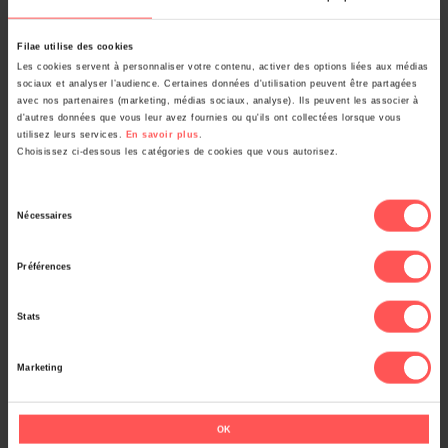
Le recueil des témoignages oraux
Filae utilise des cookies
L’étymologie des noms de famille
Les cookies servent à personnaliser votre contenu, activer des options liées aux médias
sociaux et analyser l’audience. Certaines données d'utilisation peuvent être partagées
avec nos partenaires (marketing, médias sociaux, analyse). Ils peuvent les associer à
Les prénoms autrefois
d'autres données que vous leur avez fournies ou qu'ils ont collectées lorsque vous
utilisez leurs services.
En savoir plus
.
La mobilité autrefois
Choisissez ci-dessous les catégories de cookies que vous autorisez.
Une chasse exhaustive aux cousins
Sélection
Nécessaires
du
Entreprendre une généalogie descendante
consentement
Où chercher : les sources principales
Préférences
L’accès aux archives
Stats
Les recherches au XIXème siècle
Marketing
L’Etat civil au XIXème siècle : guide pour vos recherches
généalogiques
OK