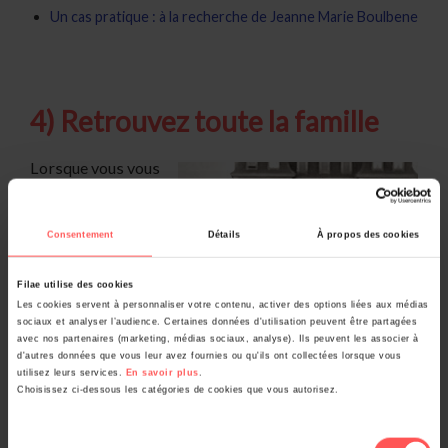
Un cas pratique : à la recherche de Jeanne Marie Boulbene
4) Retrouvez toute la famille
Lorsque vous vous
lancez dans la
construction de
Consentement
Détails
À propos des cookies
votre arbre
généalogique,
Filae utilise des cookies
Les cookies servent à personnaliser votre contenu, activer des options liées aux médias
votre intérêt se
sociaux et analyser l’audience. Certaines données d'utilisation peuvent être partagées
avec nos partenaires (marketing, médias sociaux, analyse). Ils peuvent les associer à
concentre
d'autres données que vous leur avez fournies ou qu'ils ont collectées lorsque vous
principalement
utilisez leurs services.
En savoir plus
.
Choisissez ci-dessous les catégories de cookies que vous autorisez.
sur vos ancêtres directs. Cependant, plus vous
remontez dans le temps, plus il devient essentiel de
Sélection