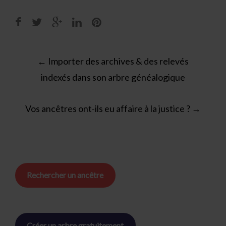
Post
←
Importer des archives & des relevés
navigation
indexés dans son arbre généalogique
Vos ancêtres ont-ils eu affaire à la justice ?
→
Rechercher un ancêtre
Créer un arbre gratuitement