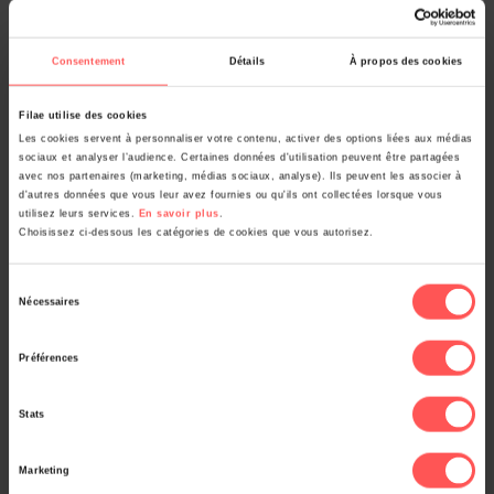
ce ne sont
pas les bons ?
Consentement
Détails
À propos des cookies
Découvrez grâce à notre vidéo et tutoriel
comment
Filae utilise des cookies
corriger l’erreur
.
Les cookies servent à personnaliser votre contenu, activer des options liées aux médias
sociaux et analyser l’audience. Certaines données d'utilisation peuvent être partagées
avec nos partenaires (marketing, médias sociaux, analyse). Ils peuvent les associer à
d'autres données que vous leur avez fournies ou qu'ils ont collectées lorsque vous
utilisez leurs services.
En savoir plus
.
Choisissez ci-dessous les catégories de cookies que vous autorisez.
Vidéos les plus vues
Sélection
Nécessaires
du
Jean-Louis Beaucarnot « Le recensement de 1906 sur Filae,
consentement
Préférences
c’est génial »
Pourquoi l’offre Premium est-elle payante ?
Stats
L’état civil numérisé et indexé du XIXe siècle
Marketing