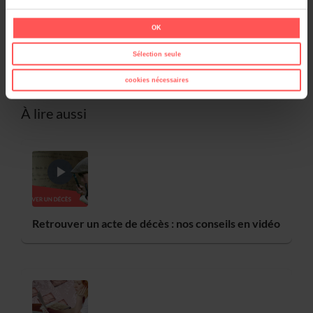
Créer son arbre généalogique
OK
Tout savoir sur les filtres pour optimiser ses recherches
Sélection seule
cookies nécessaires
À lire aussi
Retrouver un acte de décès : nos conseils en vidéo