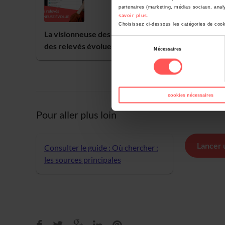
partenaires (marketing, médias sociaux, analy
savoir plus
.
Choisissez ci-dessous les catégories de cook
La visionneuse des archives et
Nouveau
Sélection
des relevés évolue
Nécessaires
du
consentement
cookies nécessaires
Pour aller plus loin
Lancer 
Consulter le guide : Où chercher :
les sources principales