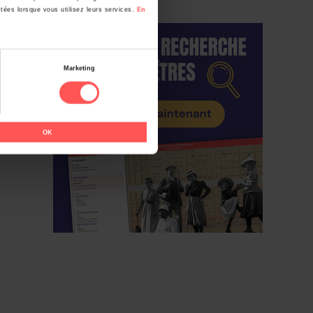
ctées lorsque vous utilisez leurs services.
En
lae
Marketing
OK