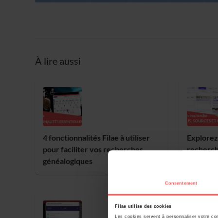
À lire aussi
4 fonctionnalités Filae à utiliser
Explorez 
pour faciliter vos recherches
recherch
généalogiques
sur Filae 
Consentement
Filae utilise des cookies
Les cookies servent à personnaliser votre con