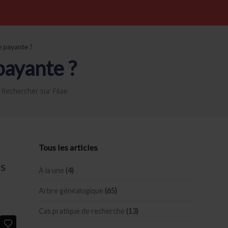
e payante ?
payante ?
,
Rechercher sur Filae
Tous les articles
es
À la une
(4)
Arbre généalogique
(65)
Cas pratique de recherche
(13)