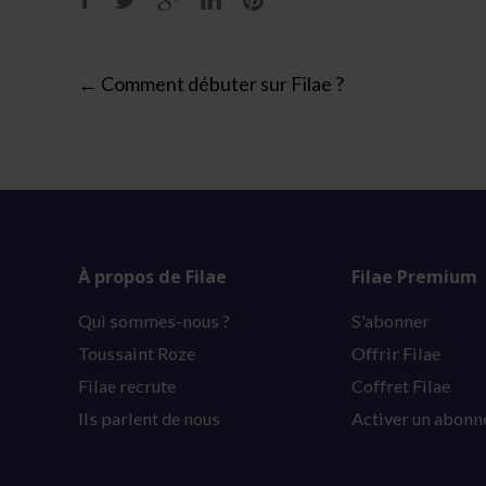
Post
←
Comment débuter sur Filae ?
navigation
À propos de Filae
Filae Premium
Qui sommes-nous ?
S'abonner
Toussaint Roze
Offrir Filae
Filae recrute
Coffret Filae
Ils parlent de nous
Activer un abon