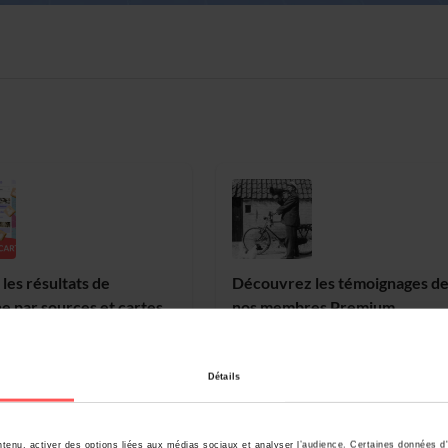
les résultats de
Découvrez les témoignages d
e par sources et cartes
nos membres Premium
!
Détails
tenu, activer des options liées aux médias sociaux et analyser l’audience. Certaines données d'