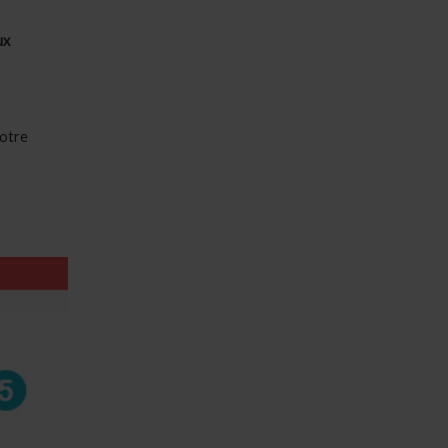
ux
votre