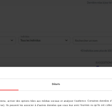
Détails
tenu, activer des options liées aux médias sociaux et analyser l’audience. Certaines données d'
se). Ils peuvent les associer à d'autres données que vous leur avez fournies ou qu'ils ont colle