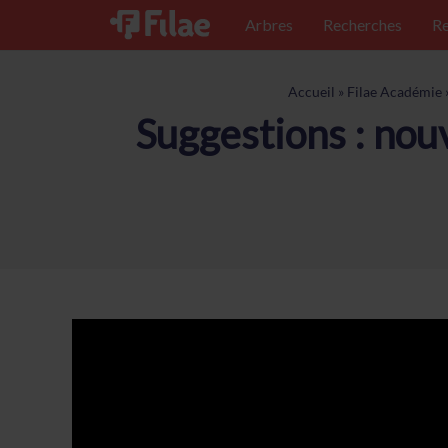
Arbres
Recherches
Re
Accueil
»
Filae Académie
Suggestions : nouv