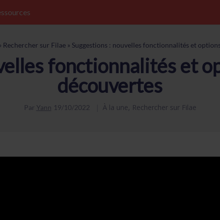
ssources
»
Rechercher sur Filae
»
Suggestions : nouvelles fonctionnalités et option
elles fonctionnalités et o
découvertes
À la une
,
Rechercher sur Filae
Par
Yann
19/10/2022