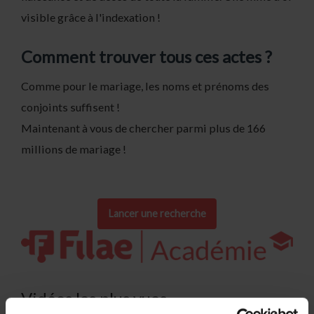
visible grâce à l'indexation !
Comment trouver tous ces actes ?
Comme pour le mariage, les noms et prénoms des
conjoints suffisent !
Maintenant à vous de chercher parmi plus de 166
millions de mariage !
Lancer une recherche
Vidéos les plus vues