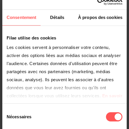
Jean-Louis Beaucarnot « Le recensement de 1906 sur Filae,
c’est génial »
Consentement
Détails
À propos des cookies
Pourquoi l’offre Premium est-elle payante ?
Filae utilise des cookies
L’état civil numérisé et indexé du XIXe siècle
Les cookies servent à personnaliser votre contenu,
Créer son arbre généalogique
activer des options liées aux médias sociaux et analyser
l’audience. Certaines données d'utilisation peuvent être
Tout savoir sur les filtres pour optimiser ses recherches
partagées avec nos partenaires (marketing, médias
sociaux, analyse). Ils peuvent les associer à d'autres
données que vous leur avez fournies ou qu'ils ont
À lire aussi
collectées lorsque vous utilisez leurs services.
En savoir
plus
.
Sélection
Choisissez ci-dessous les catégories de cookies que
Nécessaires
du
vous autorisez.
consentement