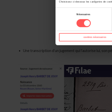
Choisissez ci-dessous les catégories de cook
Sélection
Nécessaires
du
consentement
cookies nécessaires
Une transcription d’un jugement qui l’autorise lui, son 