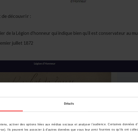
de découvrir :
sier de la Légion d’honneur qui indique bien qu’il est conservateur au m
emier juillet 1872
Détails
tenu, activer des options liées aux médias sociaux et analyser l’audience. Certaines données d'
se). Ils peuvent les associer à d'autres données que vous leur avez fournies ou qu'ils ont colle