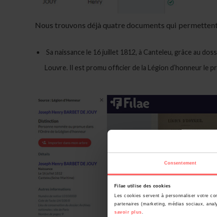
Nous trouvons déjà quatre documents qui permettent 
Sa naissance le 16 juillet 1812, à Canteleu, grâce au dos
Louvre. Il est promu officier de la Légion d’honneur le pr
Consentement
Filae utilise des cookies
Les cookies servent à personnaliser votre con
partenaires (marketing, médias sociaux, analy
savoir plus
.