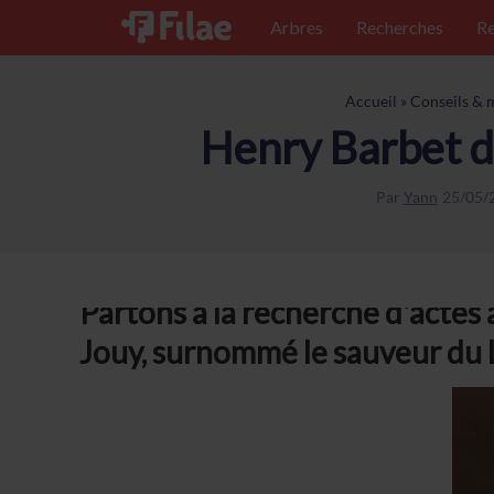
Arbres
Recherches
Re
Accueil
»
Conseils & 
Henry Barbet d
Par
Yann
25/05/
Partons à la recherche d'actes 
Jouy, surnommé le sauveur du