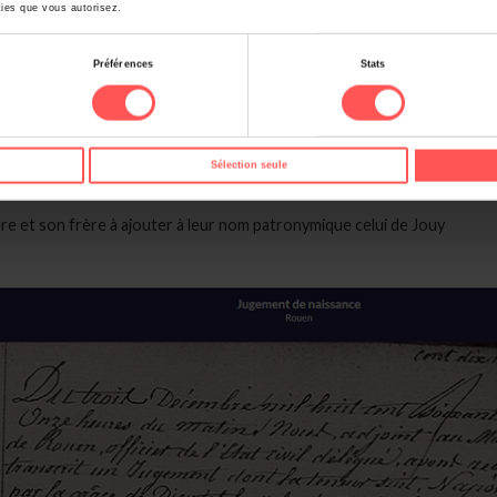
ies que vous autorisez.
Préférences
Stats
Sélection seule
père et son frère à ajouter à leur nom patronymique celui de Jouy