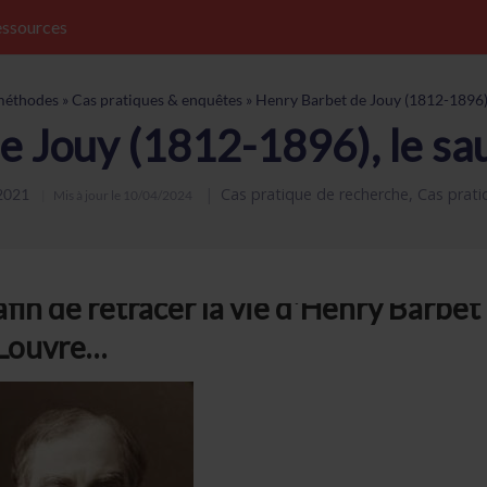
ssources
méthodes
»
Cas pratiques & enquêtes
»
Henry Barbet de Jouy (1812-1896),
e Jouy (1812-1896), le sa
Cas pratique de recherche
,
Cas prati
2021
Mis à jour le
10/04/2024
afin de retracer la vie d'Henry Barbet
 Louvre…