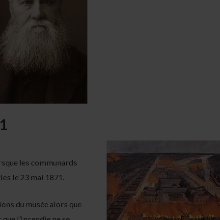
71
orsque les communards
ries le 23 mai 1871.
ctions du musée alors que
 que l’incendie ne se