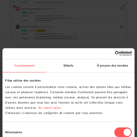
Cliquez simplement sur la ligne de la personne afin
d’accéder à la fiche de l’individu.
Consentement
Détails
À propos des cookies
Filae utilise des cookies
Les cookies servent à personnaliser votre contenu, activer des options liées aux médias
sociaux et analyser l’audience. Certaines données d'utilisation peuvent être partagées
avec nos partenaires (marketing, médias sociaux, analyse). Ils peuvent les associer à
d'autres données que vous leur avez fournies ou qu'ils ont collectées lorsque vous
utilisez leurs services.
En savoir plus
.
Choisissez ci-dessous les catégories de cookies que vous autorisez.
Sélection
Nécessaires
du