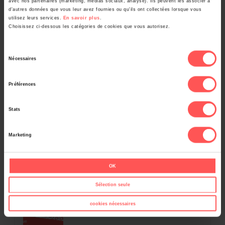
avec nos partenaires (marketing, médias sociaux, analyse). Ils peuvent les associer à
d'autres données que vous leur avez fournies ou qu'ils ont collectées lorsque vous
utilisez leurs services.
En savoir plus
.
Choisissez ci-dessous les catégories de cookies que vous autorisez.
Sélection
À lire aussi
Nécessaires
du
consentement
Préférences
Stats
Marketing
Deux noms de famille et plusieurs prénoms :
comment résoudre ce casse-tête généalogique ?
OK
Sélection seule
cookies nécessaires