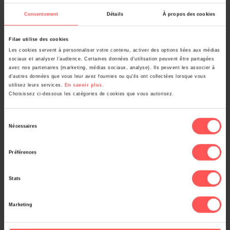
L’ultime fausse piste de l’état
Consentement
Détails
À propos des cookies
civil
Filae utilise des cookies
Les cookies servent à personnaliser votre contenu, activer des options liées aux médias
sociaux et analyser l’audience. Certaines données d'utilisation peuvent être partagées
Pour clore cette saga familiale, l’acte de décès de
avec nos partenaires (marketing, médias sociaux, analyse). Ils peuvent les associer à
Pierre (le père), survenu en 1880, apporte une dernière
d'autres données que vous leur avez fournies ou qu'ils ont collectées lorsque vous
utilisez leurs services.
En savoir plus
.
contradiction. Il y est mentionné comme époux de
Choisissez ci-dessous les catégories de cookies que vous autorisez.
Marie Lagarde, natif de Caux-de-Clérans et…
enfant
Sélection
trouvé
.
Nécessaires
du
consentement
Cette dernière information est pourtant erronée,
Préférences
puisque son acte de mariage identifiait bien sa mère
Stats
(Marie Foulquier). Son acte de naissance en 1811
mentionne bien aussi sa mère.
Marketing
Le conseil du généalogiste :
Cette