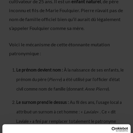
cultivateur de 25 ans. Il est un
enfant naturel
, de père
inconnu et fils de Marie Foulquier. Pierre n’avait pas de
nom de famille officiel bien qu’il aurait dû légalement
s’appeler Foulquier comme sa mère.
Voici le mécanisme de cette étonnante mutation
patronymique :
Le prénom devient nom :
À la naissance de ses enfants, le
prénom du père (
Pierre
) a été utilisé par l’officier d’état
civil comme nom de famille (donnant
Anne Pierre
).
Le surnom prend le dessus :
Au fil des ans, l’usage local a
attribué un surnom à cet homme : «
Laviale
« . Ce « dit
Laviale » a fini par remplacer totalement le patronyme
d’origine dans les actes plus tardifs (
Anne Laviale
).