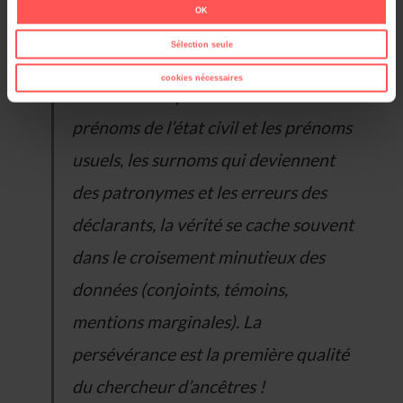
OK
enquête d’état civil démontre qu’il ne
Sélection seule
faut jamais s’avouer vaincu face à un
cookies nécessaires
chaînon manquant. Entre les
prénoms de l’état civil et les prénoms
usuels, les surnoms qui deviennent
des patronymes et les erreurs des
déclarants, la vérité se cache souvent
dans le croisement minutieux des
données (conjoints, témoins,
mentions marginales). La
persévérance est la première qualité
du chercheur d’ancêtres !