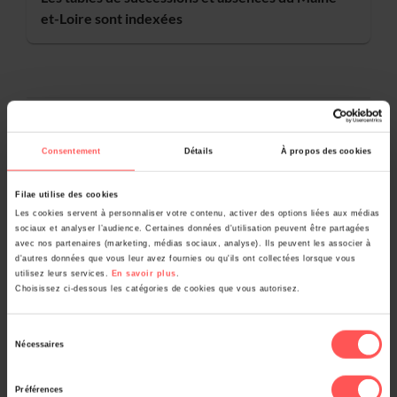
et-Loire sont indexées
Pour aller plus loin
Consentement
Détails
À propos des cookies
Consulter le guide : Les tables de successions et
Filae utilise des cookies
Les cookies servent à personnaliser votre contenu, activer des options liées aux médias
absences
sociaux et analyser l’audience. Certaines données d'utilisation peuvent être partagées
avec nos partenaires (marketing, médias sociaux, analyse). Ils peuvent les associer à
d'autres données que vous leur avez fournies ou qu'ils ont collectées lorsque vous
utilisez leurs services.
En savoir plus
.
Choisissez ci-dessous les catégories de cookies que vous autorisez.
Consulter les tables de successions et absences
Sélection
Nécessaires
du
consentement
Préférences