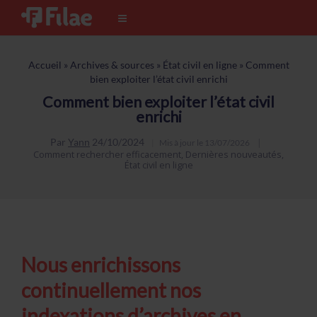
Accueil
»
Archives & sources
»
État civil en ligne
»
Comment
bien exploiter l’état civil enrichi
Comment bien exploiter l’état civil
enrichi
Par
Yann
24/10/2024
Mis à jour le
13/07/2026
Comment rechercher efficacement
,
Dernières nouveautés
,
État civil en ligne
Nous enrichissons
continuellement nos
indexations d’archives en