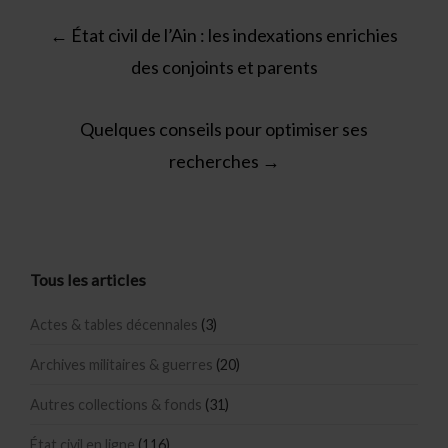
Post
←
État civil de l’Ain : les indexations enrichies
navigation
des conjoints et parents
Quelques conseils pour optimiser ses
recherches
→
Tous les articles
Actes & tables décennales
(3)
Archives militaires & guerres
(20)
Autres collections & fonds
(31)
État civil en ligne
(116)