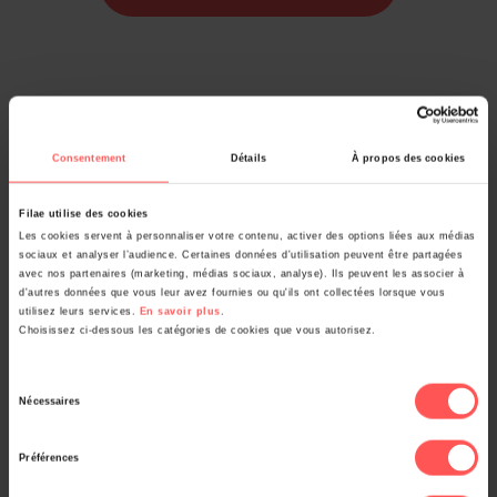
Consentement
Détails
À propos des cookies
À lire aussi
Filae utilise des cookies
Les cookies servent à personnaliser votre contenu, activer des options liées aux médias
sociaux et analyser l’audience. Certaines données d'utilisation peuvent être partagées
avec nos partenaires (marketing, médias sociaux, analyse). Ils peuvent les associer à
d'autres données que vous leur avez fournies ou qu'ils ont collectées lorsque vous
utilisez leurs services.
En savoir plus
.
Choisissez ci-dessous les catégories de cookies que vous autorisez.
Eure-et-Loir : l’état civil enrichi avec 4,9 millions
d’individus
Sélection
Nécessaires
du
consentement
Préférences